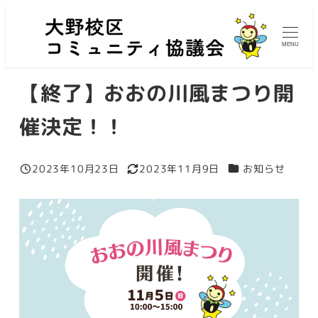
メ
イ
MENU
ン
コ
【終了】おおの川風まつり開
ン
テ
催決定！！
ン
ツ
カテゴリー
2023年10月23日
2023年11月9日
お知らせ
へ
投稿日
更新日
移
動