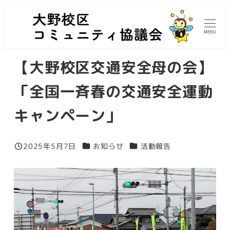
メ
イ
MENU
ン
コ
【大野校区交通安全母の会】
ン
テ
「全国一斉春の交通安全運動
ン
キャンペーン」
ツ
へ
移
カテゴリー
カテゴリー
2025年5月7日
お知らせ
活動報告
投稿日
動