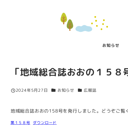
メ
イ
ン
コ
ン
お知らせ
テ
ン
ツ
「地域総合誌おおの１５８
へ
移
動
カテゴリー
カテゴリー
2024年5月27日
お知らせ
広報誌
投稿日
地域総合誌おおの158号を発行しました。どうぞご覧
第１５８号
ダウンロード