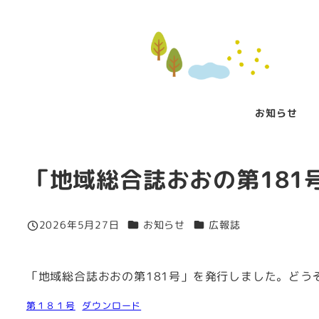
メ
イ
ン
コ
ン
お知らせ
テ
ン
ツ
「地域総合誌おおの第181
へ
移
動
カテゴリー
カテゴリー
2026年5月27日
お知らせ
広報誌
投稿日
「地域総合誌おおの第181号」を発行しました。どう
第１８１号
ダウンロード